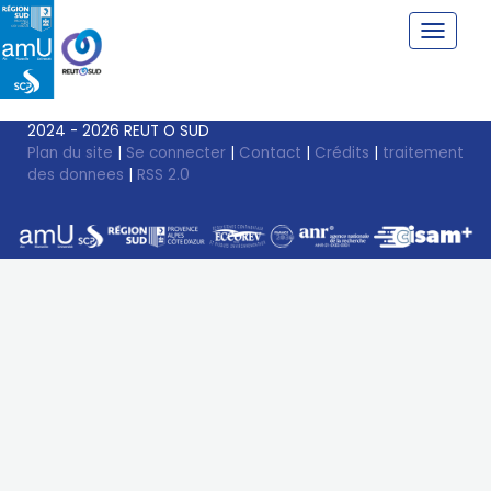
2024 - 2026 REUT O SUD
Plan du site
|
Se connecter
|
Contact
|
Crédits
|
traitement
des donnees
|
RSS 2.0